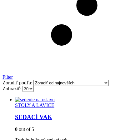
Filter
Zoradiť podľa:
Zobraziť:
STOLY A LAVICE
SEDACÍ VAK
0
out of 5
Trojuholníkový sedací vak