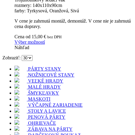
rozmery: 140x110x90cm
farby: Tyrkysová, Oranžová, Sivá
V cene je zahrnutá montáž, demontáž. V cene nie je zahrnutá
cena dopravy.
Cena od
15,00
€
bez DPH
Tento
Výber možností
produkt
Náhľad
má
Zobraziť:
viacero
variantov.
PÁRTY STANY
Možnosti
si
NOŽNICOVÉ STANY
môžete
VEĽKÉ HRADY
vybrať
MALÉ HRADY
na
ŠMYKĽAVKY
stránke
MASKOTI
produktu.
VÝČAPNÉ ZARIADENIE
STOLY A LAVICE
PENOVÁ PÁRTY
OHRIEVAČE
ZÁBAVA NA PÁRTY