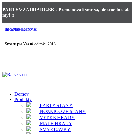
PARTYVZAHRADE.SK - Premenovali sme sa, ale sme to stále
my! :)
info@raiseagency.sk
Sme tu pre Vás už od roku 2018
Domov
Produkty
PÁRTY STANY
NOŽNICOVÉ STANY
VEĽKÉ HRADY
MALÉ HRADY
ŠMYKĽAVKY