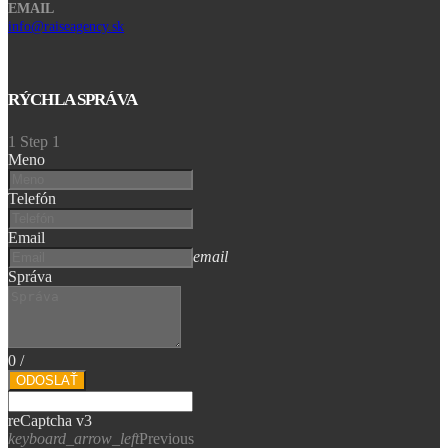
EMAIL
info@raiseagency.sk
RÝCHLA SPRÁVA
1
Step 1
Meno
Telefón
Email
email
Správa
0
/
ODOSLAŤ
reCaptcha v3
keyboard_arrow_left
Previous