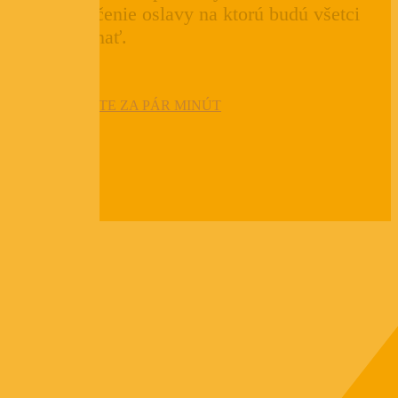
na zabezpečenie oslavy na ktorú budú všetci
dlho spomínať.
OBJEDNÁTE ZA PÁR MINÚT