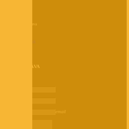
KONTAKTY
Raise s.r.o.
Na hlinách 4, Trnava
EMAIL
info@raiseagency.sk
RÝCHLA SPRÁVA
1
Step 1
Meno
Telefón
Email
email
Správa