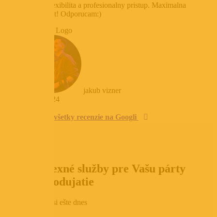
Ochota,flexibilita a profesionalny pristup. Maximalna
spokojnost! Odporucam:)
jakub vizner
3. júla 2024
Pozrieť všetky recenzie na Googli
Komplexné služby pre Vašu
párty
alebo
podujatie
Objednajte si ešte dnes