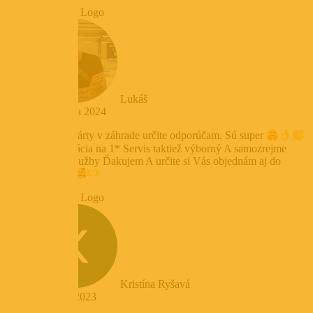
Lukáš
3. februára 2024
služby - Párty v záhrade určite odporúčam. Sú super
Komunikácia na 1* Servis taktiež výborný A samozrejme
kvalitné služby Ďakujem A určite si Vás objednám aj do
budúcna
Kristína Ryšavá
27. mája 2023