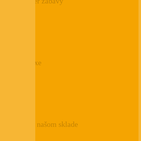
Hodín super zábavy
0
+
Rokov praxe
0
+
Položiek v našom sklade