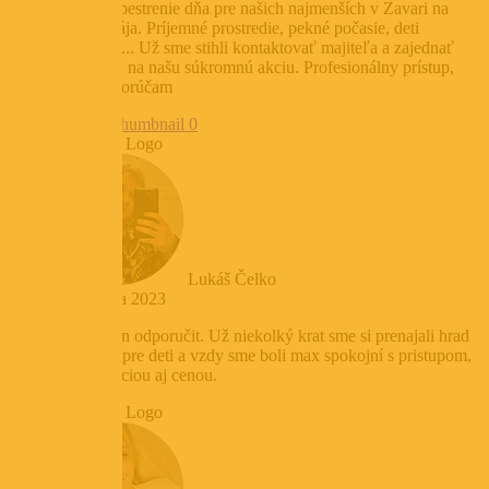
Parádne spestrenie dňa pre našich najmenších v Zavari na
prvého mája. Príjemné prostredie, pekné počasie, deti
vyšantené... Už sme stihli kontaktovať majiteľa a zajednať
rezerváciu na našu súkromnú akciu. Profesionálny prístup,
určite odporúčam
Lukáš Čelko
3. februára 2023
Možem len odporučit. Už niekolký krat sme si prenajali hrad
na oslavu pre deti a vzdy sme boli max spokojní s pristupom,
komunikaciou aj cenou.