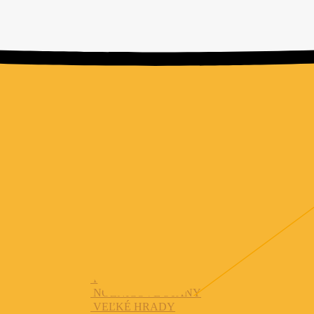
PARTYVZAHRADE.SK - Premenovali sme sa, ale sme to stále
my! :)
info@raiseagency.sk
Sme tu pre Vás už od roku 2018
Domov
Produkty
PÁRTY STANY
NOŽNICOVÉ STANY
VEĽKÉ HRADY