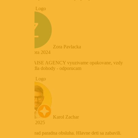
Zora Pavlacka
3. septembra 2024
Sluzby RAISE AGENCY vyuzivame opakovane, vzdy
vsetko podla dohody - odporucam
Karol Zachar
27. marca 2025
Paradny hrad paradna obsluha. Hlavne deti sa zabavili.