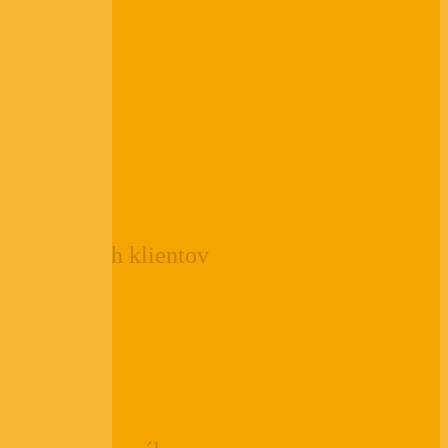
0
+
Spokojných klientov
0
+