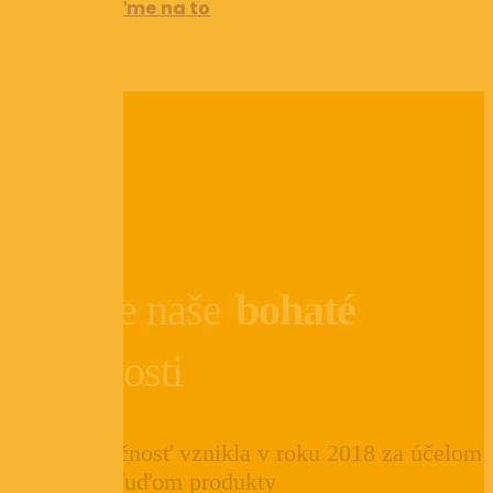
Poďme na to
Využite naše
bohaté
skúsenosti
Naša spoločnosť vznikla v roku 2018 za účelom
poskytnúť ľuďom produkty