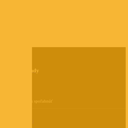
Párty stany
0911 412 424
Skákacie hrady
0911 512 424
24/7
Môžete sa na nás spoľahnúť