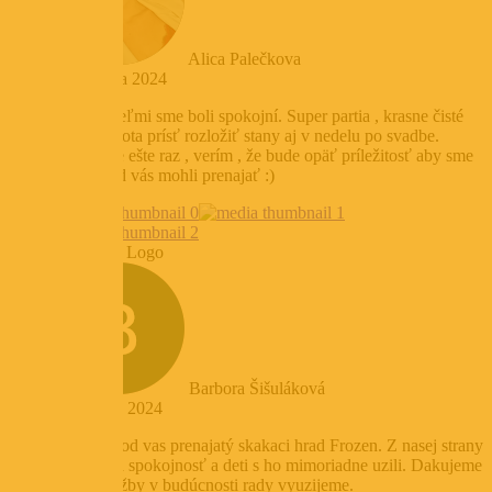
Alica Palečkova
3. februára 2024
Veľmi , veľmi sme boli spokojní. Super partia , krasne čisté
stany, ochota prísť rozložiť stany aj v nedelu po svadbe.
Ďakujeme ešte raz , verím , že bude opäť príležitosť aby sme
si stany od vás mohli prenajať :)
Barbora Šišuláková
3. októbra 2024
Mali sme od vas prenajatý skakaci hrad Frozen. Z nasej strany
bola velka spokojnosť a deti s ho mimoriadne uzili. Dakujeme
a vase služby v budúcnosti rady vyuzijeme.