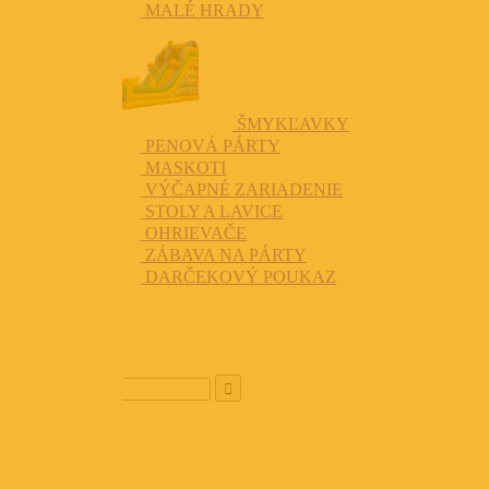
MALÉ HRADY
ŠMYKĽAVKY
PENOVÁ PÁRTY
MASKOTI
VÝČAPNÉ ZARIADENIE
STOLY A LAVICE
OHRIEVAČE
ZÁBAVA NA PÁRTY
DARČEKOVÝ POUKAZ
Blog
Kontakt
Search
0
0 items