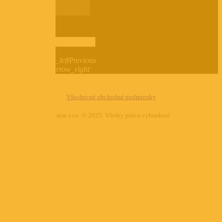
0
/
ODOSLAŤ
reCaptcha v3
keyboard_arrow_left
Previous
Next
keyboard_arrow_right
Všeobecné obchodné podmienky
Raise s.r.o. © 2025. Všetky práva vyhradené