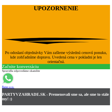
UPOZORNENIE
Po odoslaní objednávky Vám zašleme výslednú cenovú ponuku,
kde zohľadníme dopravu. Uvedená cena v pokladni je len
orientačná.
Začnite konverzáciu
Spravidla odpovedáme okamžite
Raise s.r.o.
PARTYVZAHRADE.SK - Premenovali sme sa, ale sme to stále
my! :)